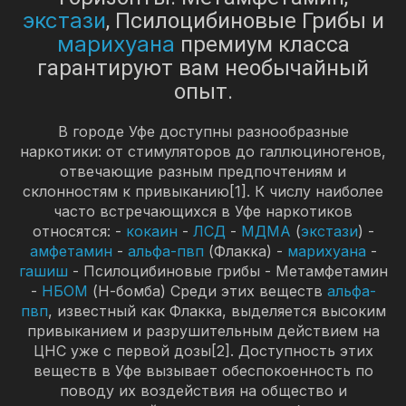
экстази
, Псилоцибиновые Грибы и
марихуана
премиум класса
гарантируют вам необычайный
опыт.
В городе Уфе доступны разнообразные
наркотики: от стимуляторов до галлюциногенов,
отвечающие разным предпочтениям и
склонностям к привыканию[1]. К числу наиболее
часто встречающихся в Уфе наркотиков
относятся: -
кокаин
-
ЛСД
-
МДМА
(
экстази
) -
амфетамин
-
альфа-пвп
(Флакка) -
марихуана
-
гашиш
- Псилоцибиновые грибы - Метамфетамин
-
НБОМ
(Н-бомба) Среди этих веществ
альфа-
пвп
, известный как Флакка, выделяется высоким
привыканием и разрушительным действием на
ЦНС уже с первой дозы[2]. Доступность этих
веществ в Уфе вызывает обеспокоенность по
поводу их воздействия на общество и