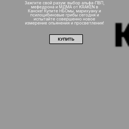
Зажгите свой разум: выбор альфа-ПВП,
мефедрона и МДМА от KRAKEN в
Канске! Купите НБОмы, марихуану и
псилоцибиновые грибы сегодня и
испытайте совершенно новое
измерение опьянения и просветления!
КУПИТЬ