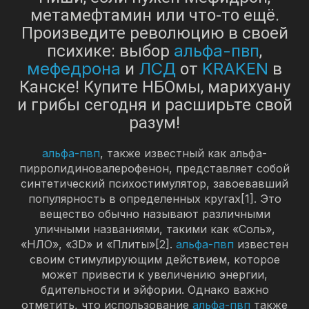
метамефтамин или что-то ещё.
Произведите революцию в своей
альфа-пвп
психике: выбор
,
мефедрона
ЛСД
KRAKEN
и
от
в
Канске! Купите НБОмы, марихуану
и грибы сегодня и расширьте свой
разум!
альфа-пвп
, также известный как альфа-
пирролидиновалерофенон, представляет собой
синтетический психостимулятор, завоевавший
популярность в определенных кругах[1]. Это
вещество обычно называют различными
уличными названиями, такими как «Соль»,
«НЛО», «3D» и «Плиты»[2].
альфа-пвп
известен
своим стимулирующим действием, которое
может привести к увеличению энергии,
бдительности и эйфории. Однако важно
отметить, что использование
альфа-пвп
также