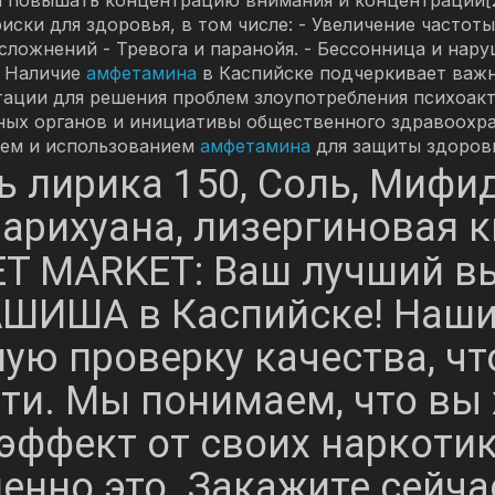
риски для здоровья, в том числе: - Увеличение часто
сложнений - Тревога и паранойя. - Бессонница и нар
. Наличие
амфетамина
в Каспийске подчеркивает важ
тации для решения проблем злоупотребления психоак
ных органов и инициативы общественного здравоохр
ием и использованием
амфетамина
для защиты здоровь
ть лирика 150, Соль, Мифи
арихуана, лизергиновая ки
T MARKET: Ваш лучший вы
ШИША в Каспийске! Наши 
ую проверку качества, ч
ти. Мы понимаем, что вы 
ффект от своих наркотик
енно это. Закажите сейча