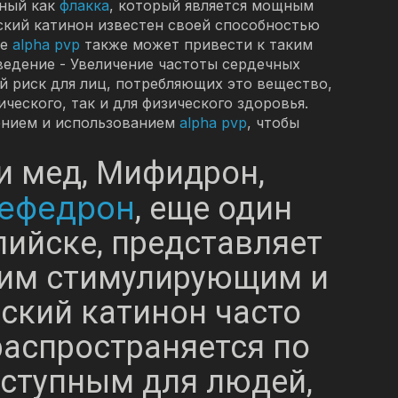
тный как
флакка
, который является мощным
еский катинон известен своей способностью
ие
alpha pvp
также может привести к таким
ведение - Увеличение частоты сердечных
й риск для лиц, потребляющих это вещество,
ческого, так и для физического здоровья.
ением и использованием
alpha pvp
, чтобы
и мед, Мифидрон,
ефедрон
, еще один
пийске, представляет
оим стимулирующим и
еский катинон часто
распространяется по
оступным для людей,