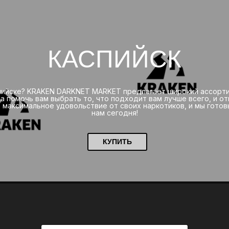
КАСПИЙСК
йске? KRAKEN DARKNET MARKET предлагает широкий ассорти
а помочь вам выбрать то, что подходит вам лучше всего, и о
 максимальное удовольствие от своих наркотиков, и мы готов
нам сегодня!
КУПИТЬ