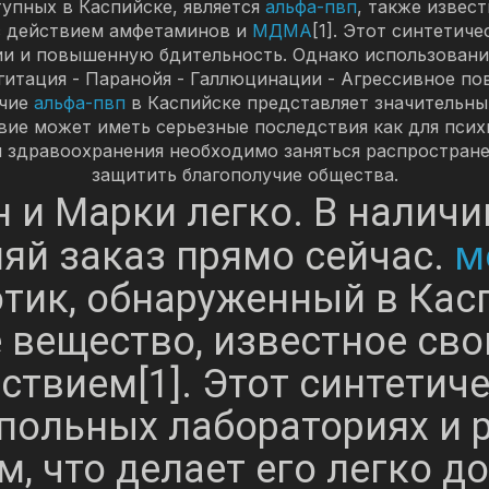
упных в Каспийске, является
альфа-пвп
, также извес
 с действием амфетаминов и
МДМА
[1]. Этот синтетич
ии и повышенную бдительность. Однако использован
Агитация - Паранойя - Галлюцинации - Агрессивное по
ичие
альфа-пвп
в Каспийске представляет значительны
ие может иметь серьезные последствия как для психи
 здравоохранения необходимо заняться распростран
защитить благополучие общества.
 и Марки легко. В наличи
м
яй заказ прямо сейчас.
тик, обнаруженный в Кас
е вещество, известное св
твием[1]. Этот синтетич
польных лабораториях и 
, что делает его легко д