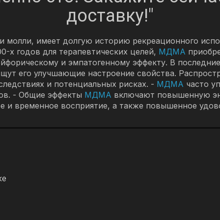
доставку!"
и молли, имеет долгую историю рекреационного испол
0-х годов для терапевтических целей,
МДМА
приобре
 эйфорическому и эмпатогенному эффекту. В последни
 ищут его улучшающие настроение свойства. Распрос
следствиях и потенциальных рисках. -
МДМА
часто уп
ов. - Общие эффекты
МДМА
включают повышенную эне
е и временное восприятие, а также повышенное удов
ке