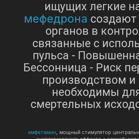
ищущих легкие н
мефедрона
создают 
органов в контро
связанные с испол
пульса - Повышенна
Бессонница - Риск п
производством и
необходимы для
смертельных исходо
амфетамин
, мощный стимулятор центральн
энергетического эффекта и способност