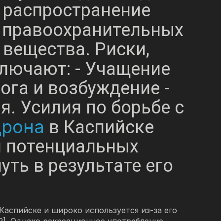
 распространение
 правоохранительных
 вещества. Риски,
ключают: - Учащение
ога и возбуждение -
. Усилия по борьбе с
рона
в Каспийске
и потенциальных
ть в результате его
аспийске и широко используется из-за его
2]. Однако рекреационное употребление