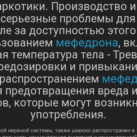
аркотики. Производство и
серьезные проблемы для
ле за доступностью этого
мефедрона
ьзованием
, в
я температура тела - Трев
ередозировки и привыкания
мефед
 распространением
 предотвращения вреда 
в, которые могут возникну
употребления.
ой нервной системы, также широко распространен в К
и повышать концентрацию внимания и концентрации[