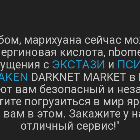
нбом, марихуана сейчас мо
ергиновая кислота, nbome,
ЭКСТАЗИ
ПС
щущения с
и
AKEN
DARKNET MARKET в 
ют вам безопасный и не
тите погрузиться в мир яр
вам в этом. Закажите у н
отличный сервис!"